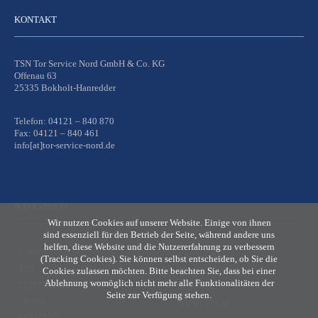
KONTAKT
TSN Tor Service Nord GmbH & Co. KG
Offenau 63
25335 Bokholt-Hanredder
Telefon: 04121 – 840 870
Fax: 04121 – 840 461
info[at]tor-service-nord.de
NAVIGATION
Wir nutzen Cookies auf unserer Website. Einige von ihnen
sind essenziell für den Betrieb der Seite, während andere uns
helfen, diese Website und die Nutzererfahrung zu verbessern
START
KARRIERE
(Tracking Cookies). Sie können selbst entscheiden, ob Sie die
TSN
Cookies zulassen möchten. Bitte beachten Sie, dass bei einer
DATENSCHUTZ
Ablehnung womöglich nicht mehr alle Funktionalitäten der
LEISTUNGEN
AGB
Seite zur Verfügung stehen.
TEAM
IMPRESSUM